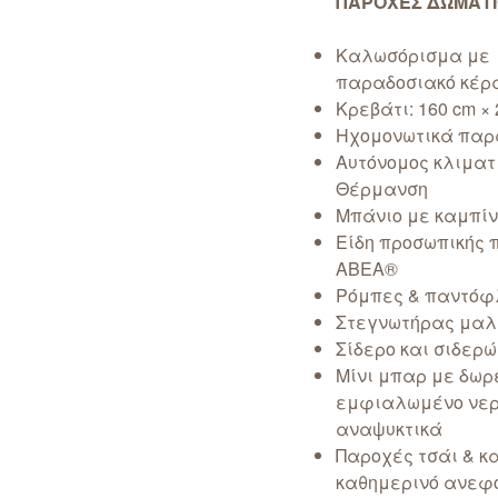
ΠΑΡΟΧΕΣ ΔΩΜΑΤ
Καλωσόρισμα με
παραδοσιακό κέ
Κρεβάτι: 160 cm ×
Ηχομονωτικά πα
Αυτόνομος κλιματι
Θέρμανση
Μπάνιο με καμπίν
Eίδη προσωπικής 
ΑΒΕΑ®
Ρόμπες & παντόφ
Στεγνωτήρας μαλ
Σίδερο και σιδερ
Μίνι μπαρ με δωρ
εμφιαλωμένο νερ
αναψυκτικά
Παροχές τσάι & κ
καθημερινό ανεφ