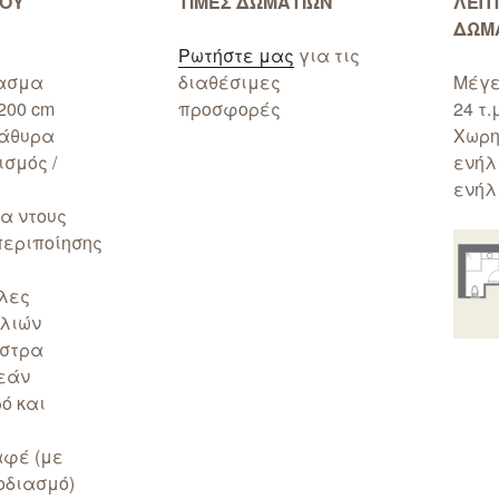
ΙΟΥ
ΤΙΜΕΣ ΔΩΜΑΤΙΩΝ
ΛΕΠ
ΔΩΜ
Ρωτήστε μας
για τις
ρασμα
διαθέσιμες
Μέγε
 200 cm
προσφορές
24 τ.
ράθυρα
Χωρη
σμός /
ενήλι
ενήλ
α ντους
περιποίησης
λες
λιών
ώστρα
εάν
ό και
αφέ (με
οδιασμό)