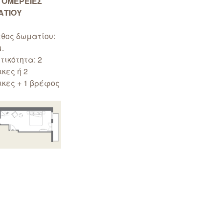
ΤΟΜΕΡΕΙΕΣ
ΑΤΙΟΥ
θος δωματίου:
μ.
τικότητα: 2
κες ή 2
ικες + 1 βρέφος