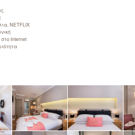
ας
ε
ια, NETFLIX
νική
το Internet
ριότητα