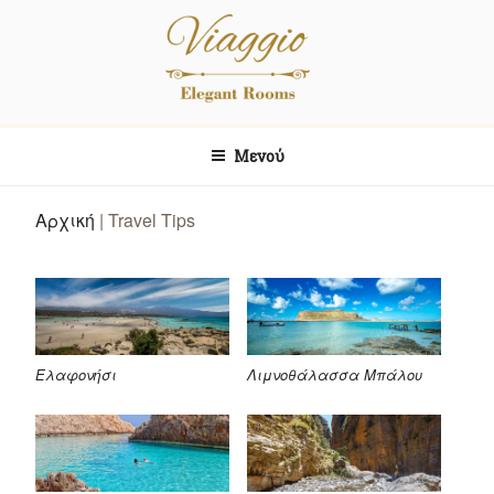
Skip
Μετάβαση
to
στο
content
περιεχόμενο
Viaggio
Elegant Rooms
Μενού
Αρχική
|
Travel Tips
Ελαφονήσι
Λιμνοθάλασσα Μπάλου