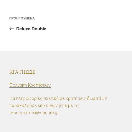
Πλοήγηση
Προηγούμενο
ΠΡΟΗΓΟΎΜΕΝΑ
άρθρων
άρθρο
Deluxe Double
ΚΡΑΤΉΣΕΙΣ
Πολιτική Κρατήσεων
Για πληροφορίες σχετικά με κρατήσεις δωματίων
παρακαλούμε επικοινωνήστε με το
reservations@viaggio.gr