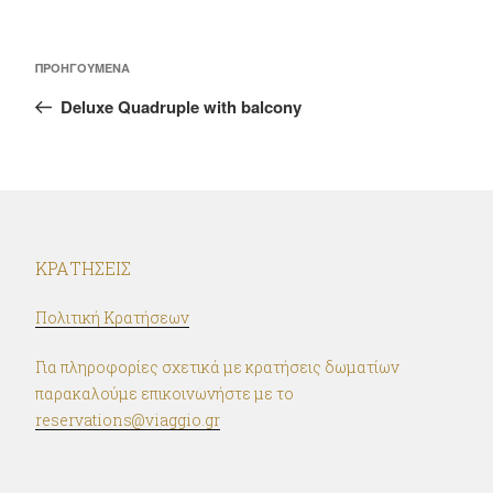
Πλοήγηση
Προηγούμενο
ΠΡΟΗΓΟΎΜΕΝΑ
άρθρων
άρθρο
Deluxe Quadruple with balcony
ΚΡΑΤΉΣΕΙΣ
Πολιτική Κρατήσεων
Για πληροφορίες σχετικά με κρατήσεις δωματίων
παρακαλούμε επικοινωνήστε με το
reservations@viaggio.gr